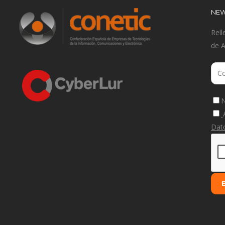
NEW
Rell
de 
N
Dat