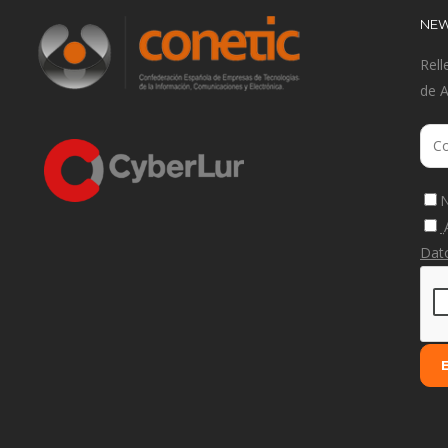
NEW
Rell
de 
N
Dat